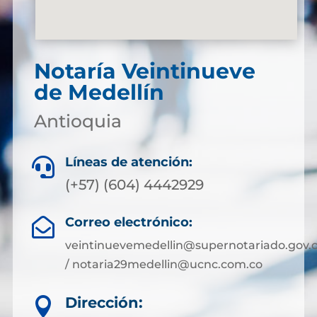
Notaría Veintinueve
de Medellín
Antioquia
Líneas de atención:

(+57) (604) 4442929
Correo electrónico:

veintinuevemedellin@supernotariado.gov.
/ notaria29medellin@ucnc.com.co
Dirección:
