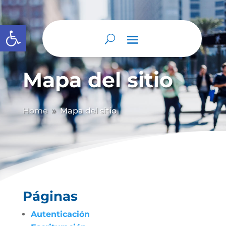
Abrir barra de herramientas
Mapa del sitio
Home
Mapa del sitio
9
Páginas
Autenticación