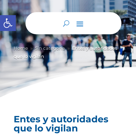
Abrir barra de herramientas
Home
Sin categoría
Entes y autoridades
9
9
que lo vigilan
Entes y autoridades
que lo vigilan