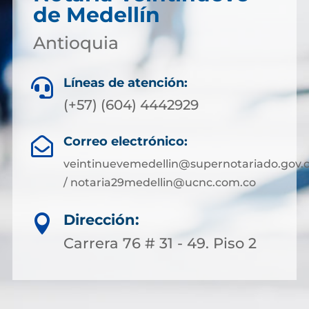
de Medellín
Antioquia
Líneas de atención:

(+57) (604) 4442929
Correo electrónico:

veintinuevemedellin@supernotariado.gov.
/ notaria29medellin@ucnc.com.co
Dirección:

Carrera 76 # 31 - 49. Piso 2