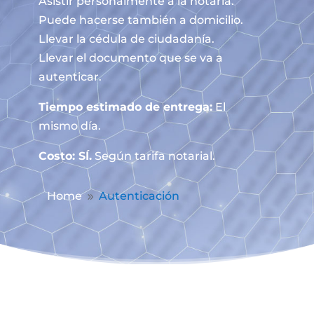
Asistir personalmente a la notaría.
Puede hacerse también a domicilio.
Llevar la cédula de ciudadanía.
Llevar el documento que se va a
autenticar.
Tiempo estimado de entrega:
El
mismo día.
Costo: SÍ.
Según tarifa notarial.
Home
Autenticación
9