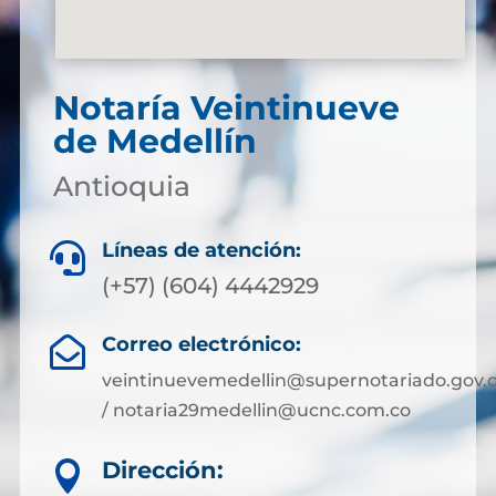
Notaría Veintinueve
de Medellín
Antioquia
Líneas de atención:

(+57) (604) 4442929
Correo electrónico:

veintinuevemedellin@supernotariado.gov.
/ notaria29medellin@ucnc.com.co
Dirección:
