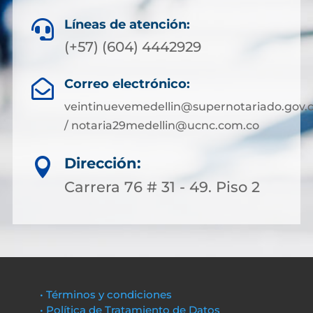
Líneas de atención:

(+57) (604) 4442929
Correo electrónico:

veintinuevemedellin@supernotariado.gov.
/ notaria29medellin@ucnc.com.co
Dirección:

Carrera 76 # 31 - 49. Piso 2
• Términos y condiciones
• Política de Tratamiento de Datos