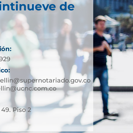
intinueve de
ión:
2929
ico:
ellin@supernotariado.gov.co
ellin@ucnc.com.co
 49. Piso 2