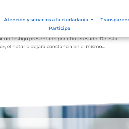
nas que no saben o no puede firm
Atención y servicios a la ciudadanía
Transparen
Participa
an o no puedan firmar, en la diligencia se leerá en vo
r un testigo presentado por el interesado. De esta
, el notario dejará constancia en el mismo...