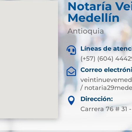
Notaría Ve
Medellín
Antioquia
Líneas de atenc

(+57) (604) 444
Correo electrón

veintinuevemed
/ notaria29med
Dirección:

Carrera 76 # 31 -