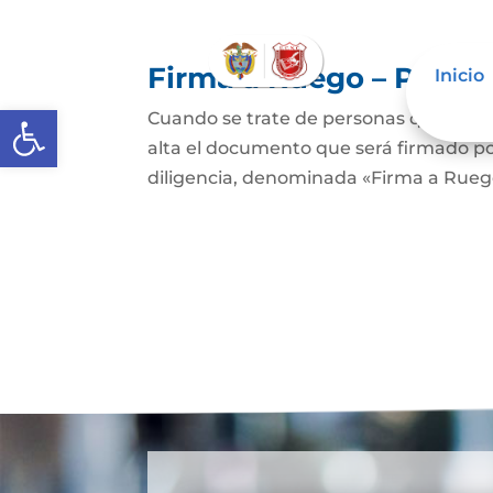
Firma a Ruego – Perso
Inicio
Abrir barra de herramientas
Cuando se trate de personas que no sep
alta el documento que será firmado po
diligencia, denominada «Firma a Ruego»