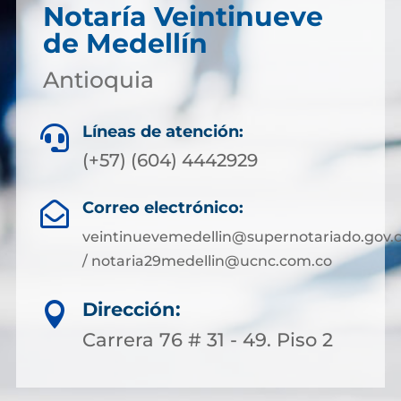
Notaría Veintinueve
de Medellín
Antioquia
Líneas de atención:

(+57) (604) 4442929
Correo electrónico:

veintinuevemedellin@supernotariado.gov.
/ notaria29medellin@ucnc.com.co
Dirección:

Carrera 76 # 31 - 49. Piso 2