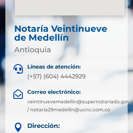
Notaría Veintinueve
de Medellín
Antioquia
Líneas de atención:

(+57) (604) 4442929
Correo electrónico:

veintinuevemedellin@supernotariado.gov.
/ notaria29medellin@ucnc.com.co
Dirección:
