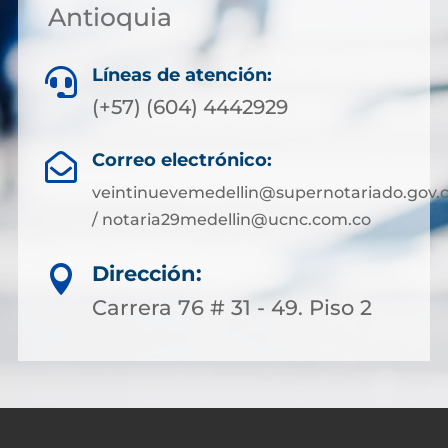
Antioquia
Líneas de atención:

(+57) (604) 4442929
Correo electrónico:

veintinuevemedellin@supernotariado.gov.
/ notaria29medellin@ucnc.com.co
Dirección:

Carrera 76 # 31 - 49. Piso 2