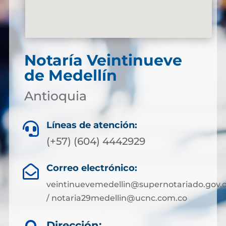
Notaría Veintinueve
de Medellín
Antioquia
Líneas de atención:

(+57) (604) 4442929
Correo electrónico:

veintinuevemedellin@supernotariado.gov.
/ notaria29medellin@ucnc.com.co
Dirección: