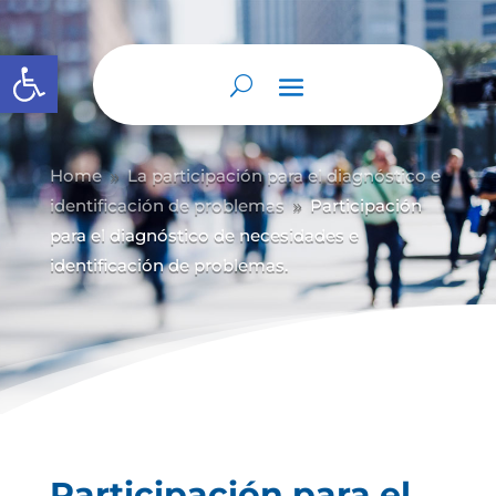
Abrir barra de herramientas
Home
La participación para el diagnóstico e
9
identificación de problemas
Participación
9
para el diagnóstico de necesidades e
identificación de problemas.
Participación para el