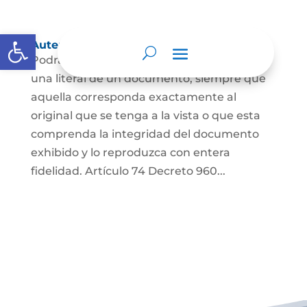
Abrir barra de herramientas
Autenticación de Copias
Podrá autenticarse una copia mecánica o
una literal de un documento, siempre que
aquella corresponda exactamente al
original que se tenga a la vista o que esta
comprenda la integridad del documento
exhibido y lo reproduzca con entera
fidelidad. Artículo 74 Decreto 960...