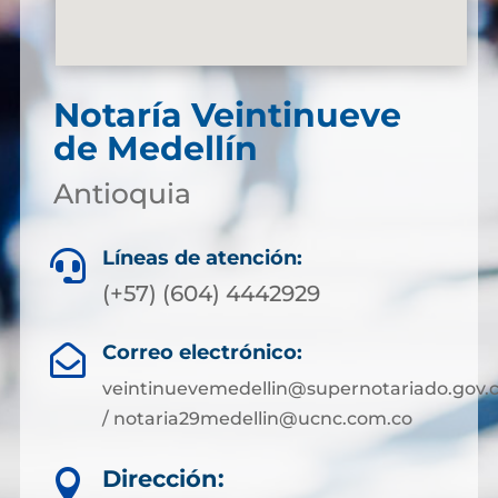
Notaría Veintinueve
de Medellín
Antioquia
Líneas de atención:

(+57) (604) 4442929
Correo electrónico:

veintinuevemedellin@supernotariado.gov.
/ notaria29medellin@ucnc.com.co
Dirección:
