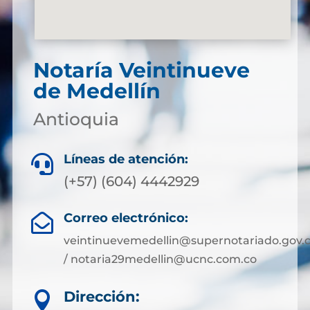
Notaría Veintinueve
de Medellín
Antioquia
Líneas de atención:

(+57) (604) 4442929
Correo electrónico:

veintinuevemedellin@supernotariado.gov.
/ notaria29medellin@ucnc.com.co
Dirección:
