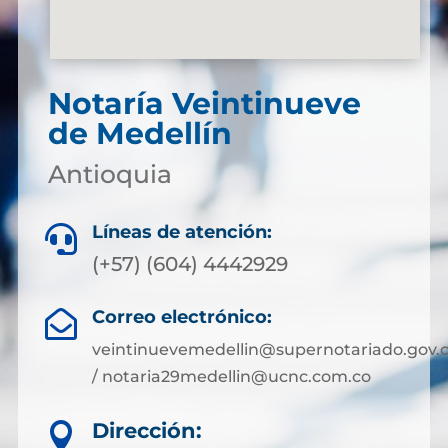
Notaría Veintinueve
de Medellín
Antioquia
Líneas de atención:

(+57) (604) 4442929
Correo electrónico:

veintinuevemedellin@supernotariado.gov.
/ notaria29medellin@ucnc.com.co
Dirección:
