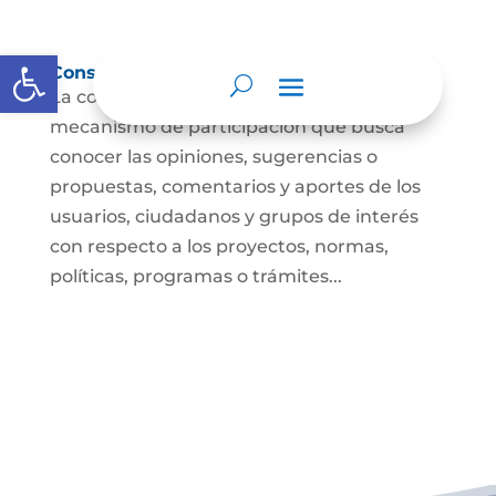
Abrir barra de herramientas
Consulta ciudadana
La consulta a la ciudadanía es un
mecanismo de participación que busca
conocer las opiniones, sugerencias o
propuestas, comentarios y aportes de los
usuarios, ciudadanos y grupos de interés
con respecto a los proyectos, normas,
políticas, programas o trámites...