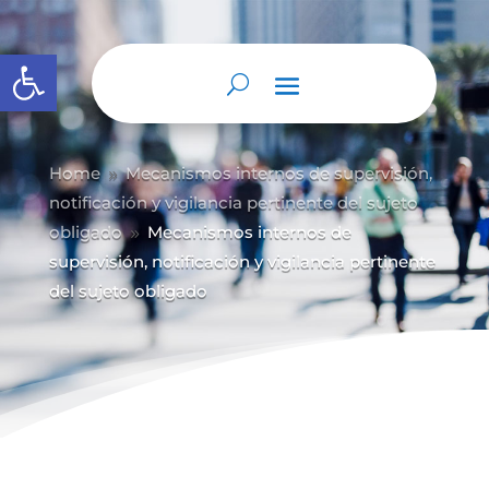
Abrir barra de herramientas
Home
Mecanismos internos de supervisión,
9
notificación y vigilancia pertinente del sujeto
obligado
Mecanismos internos de
9
supervisión, notificación y vigilancia pertinente
del sujeto obligado