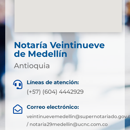
Notaría Veintinueve
de Medellín
Antioquia
Líneas de atención:

(+57) (604) 4442929
Correo electrónico:

veintinuevemedellin@supernotariado.gov.
/ notaria29medellin@ucnc.com.co