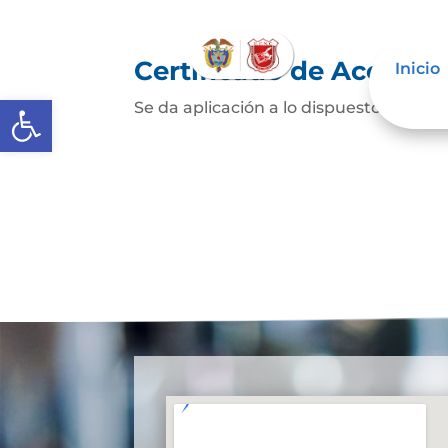
Certificado de Accesibi
Inicio
Abrir barra de herramientas
Se da aplicación a lo dispuesto en el 8 d