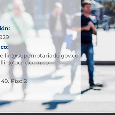
ión:
2929
ico:
ellin@supernotariado.gov.co
ellin@ucnc.com.co
 49. Piso 2