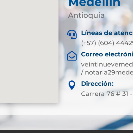
Medellín
Antioquia
Líneas de atenc

(+57) (604) 444
Correo electrón

veintinuevemed
/ notaria29med
Dirección:

Carrera 76 # 31 -