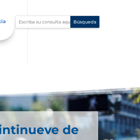
cia
a.
intinueve de