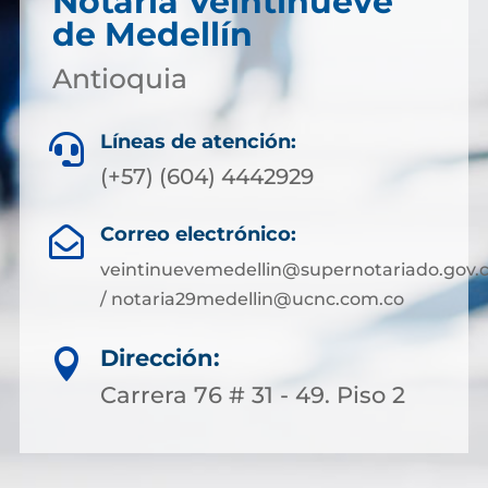
Notaría Veintinueve
de Medellín
Antioquia
Líneas de atención:

(+57) (604) 4442929
Correo electrónico:

veintinuevemedellin@supernotariado.gov.
/ notaria29medellin@ucnc.com.co
Dirección:

Carrera 76 # 31 - 49. Piso 2